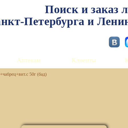
Поиск и заказ 
нкт-Петербурга и Лени
Аптекам
Клиенты
+чабрец+вит.с 50г (бад)