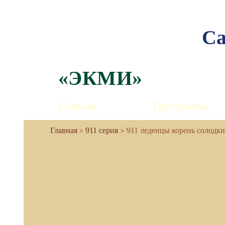
Са
«ЭКМИ»
Главная
Программы
911 серия
911 леденцы корень солодки