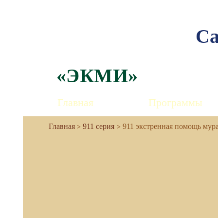
Са
«ЭКМИ»
Главная
Программы
911 серия
911 экстренная помощь мур