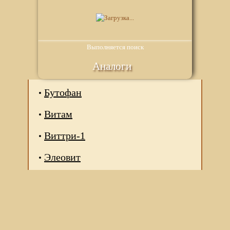
Выполняется поиск
Аналоги
Бутофан
Витам
Виттри-1
Элеовит
Мы используем файлы Сookie для корректной работы
веб-сайта. Подробности - в
Политике в отношении
обработки персональных данных
нашего сайта.
Нажмите на кнопку «Хорошо», если Вы согласны на
использование файлов cookie. Если нет, то отключите
Cookies в настройках браузера.