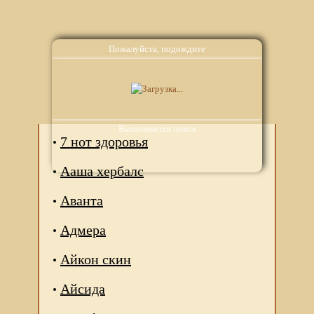
Пожалуйста, подождите
Аналоги
Выполняется поиск
7 нот здоровья
Ааша хербалс
Аванта
Адмера
Айкон скин
Айсида