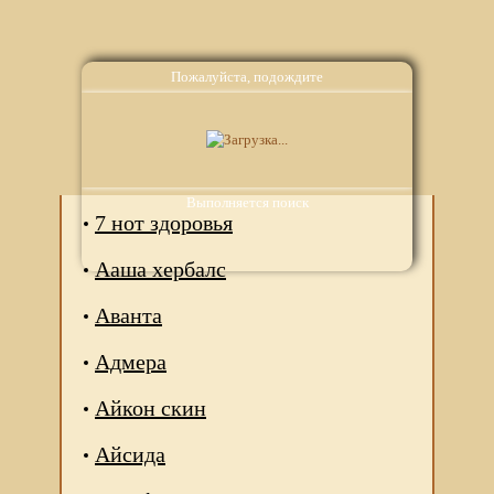
Пожалуйста, подождите
Аналоги
Выполняется поиск
7 нот здоровья
Ааша хербалс
Аванта
Адмера
Айкон скин
Айсида