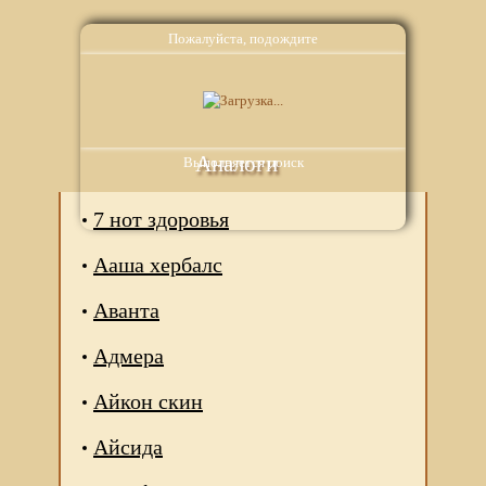
Пожалуйста, подождите
Аналоги
Выполняется поиск
7 нот здоровья
Ааша хербалс
Аванта
Адмера
Айкон скин
Айсида