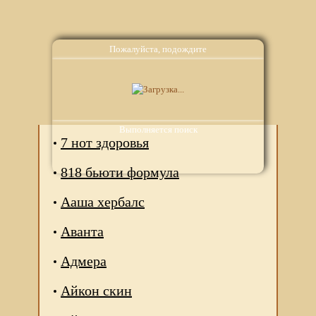
Пожалуйста, подождите
Аналоги
Выполняется поиск
7 нот здоровья
818 бьюти формула
Ааша хербалс
Аванта
Адмера
Айкон скин