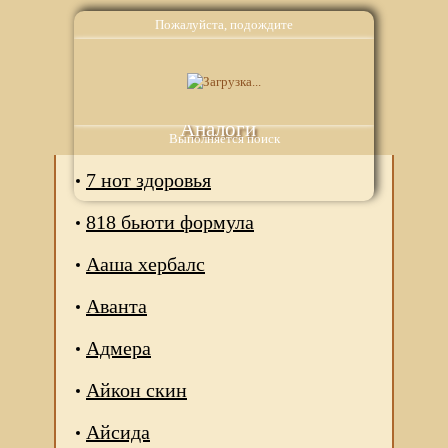
Пожалуйста, подождите
Аналоги
Выполняется поиск
7 нот здоровья
818 бьюти формула
Ааша хербалс
Аванта
Адмера
Айкон скин
Айсида