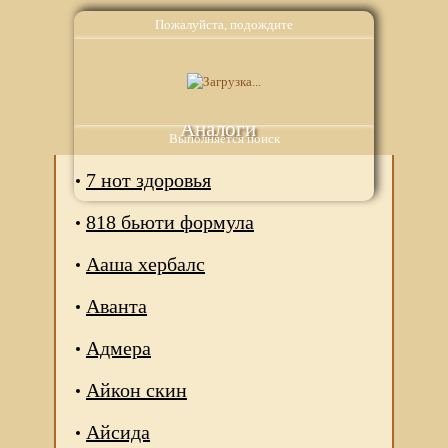
Пожалуйста, подождите
Аналоги
Выполняется поиск
7 нот здоровья
818 бьюти формула
Ааша хербалс
Аванта
Адмера
Айкон скин
Айсида