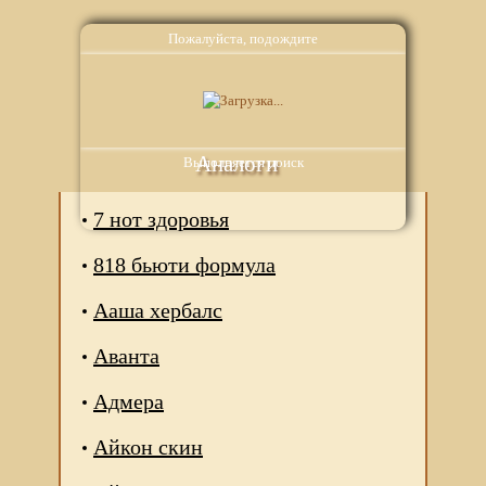
Пожалуйста, подождите
Аналоги
Выполняется поиск
7 нот здоровья
818 бьюти формула
Ааша хербалс
Аванта
Адмера
Айкон скин