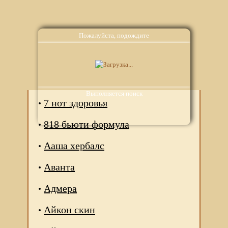
Пожалуйста, подождите
Аналоги
Выполняется поиск
7 нот здоровья
818 бьюти формула
Ааша хербалс
Аванта
Адмера
Айкон скин