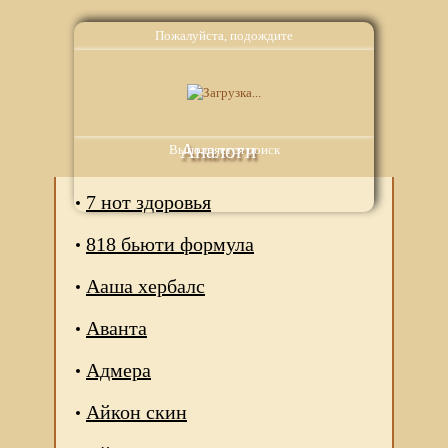
Пожалуйста, подождите
Аналоги
Выполняется поиск
7 нот здоровья
818 бьюти формула
Ааша хербалс
Аванта
Адмера
Айкон скин