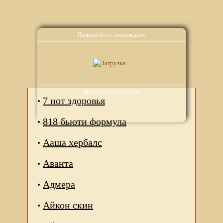
Пожалуйста, подождите
Аналоги
Выполняется поиск
7 нот здоровья
818 бьюти формула
Ааша хербалс
Аванта
Адмера
Айкон скин