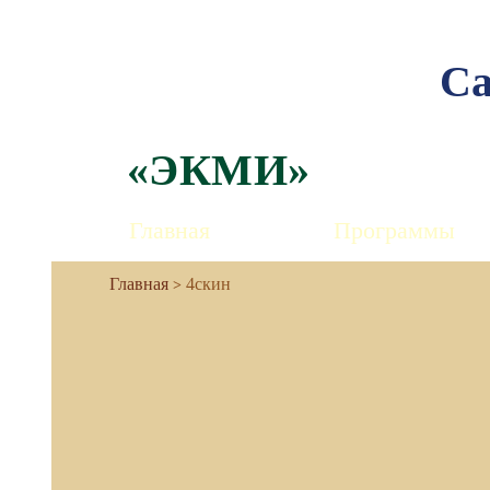
Са
«ЭКМИ»
Главная
Программы
4скин