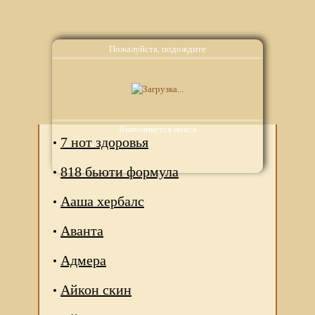
Пожалуйста, подождите
Аналоги
Выполняется поиск
7 нот здоровья
818 бьюти формула
Ааша хербалс
Аванта
Адмера
Айкон скин