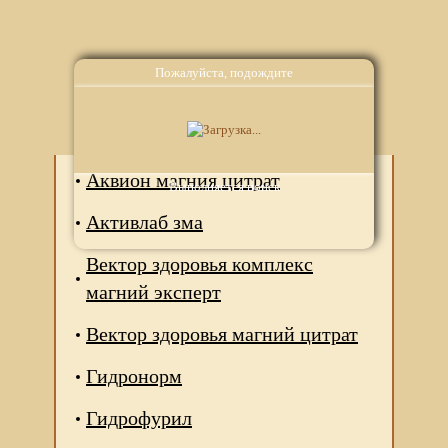
Пожалуйста, подождите
Аналоги
Аквион магния цитрат
Выполняется поиск
Активлаб зма
Вектор здоровья комплекс
магний эксперт
Вектор здоровья магний цитрат
Гидронорм
Гидрофурил